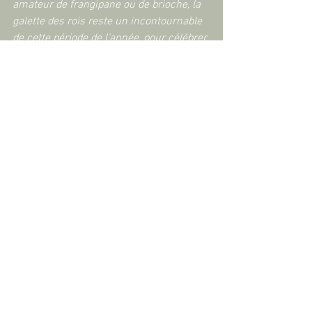
amateur de frangipane ou de brioche, la 
galette des rois reste un incontournable 
de cette période de l’année, pour célébrer 
l’Épiphanie tout en partageant un 
moment convivial avec vos proches.
Voir tout
Posts récents