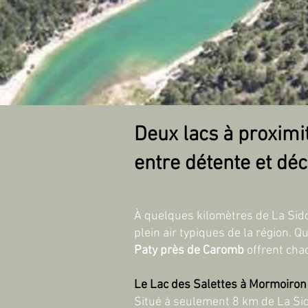
Deux lacs à proximit
entre détente et dé
À quelques kilomètres de La Sidoi
plein air typiques de la région. Q
Paty près de Caromb
offrent cha
Le Lac des Salettes à Mormoiron
Situé à seulement 8 km de La Sid