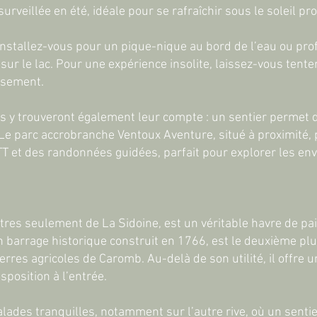
eillée en été, idéale pour se rafraîchir sous le soleil pro
installez-vous pour un pique-nique au bord de l’eau ou pro
ur le lac. Pour une expérience insolite, laissez-vous tent
issement.
s y trouveront également leur compte : un sentier permet de
Le parc accrobranche Ventoux Aventure, situé à proximité,
VTT et des randonnées guidées, parfait pour explorer les en
ètres seulement de La Sidoine, est un véritable havre de pa
 un barrage historique construit en 1766, est le deuxième pl
terres agricoles de Caromb. Au-delà de son utilité, il offre 
sposition à l’entrée.
lades tranquilles, notamment sur l’autre rive, où un senti