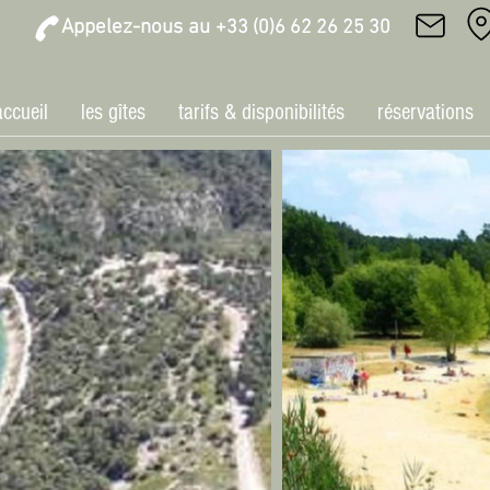
Appelez-nous au
+33 (0)6 62 26 25 30
accueil
les gîtes
tarifs & disponibilités
réservations