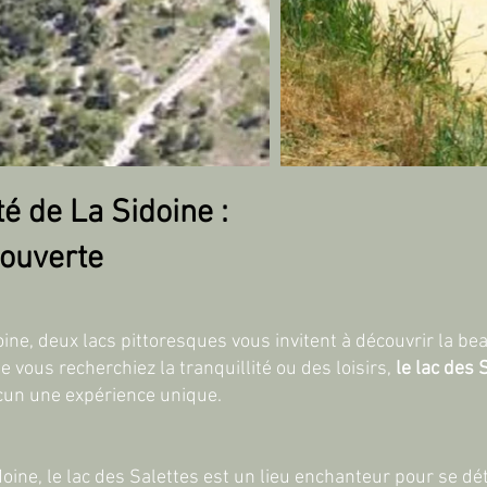
é de La Sidoine :
couverte
ne, deux lacs pittoresques vous invitent à découvrir la beau
ue vous recherchiez la tranquillité ou des loisirs,
le lac des 
cun une expérience unique.
oine, le lac des Salettes est un lieu enchanteur pour se dé