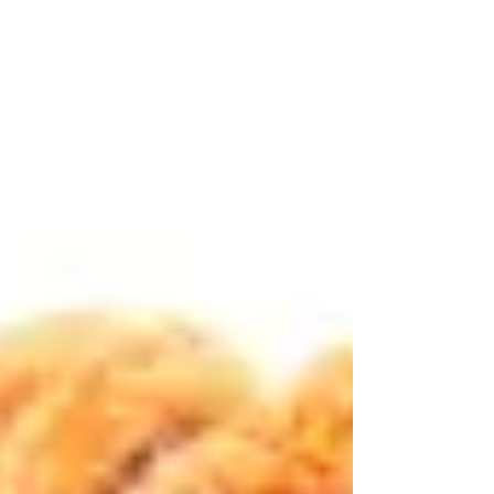
’aventure extrême : sommet, crêtes et ambiance
parfois hivernale. Grand Trail – 65 km Traversée
sauvage depuis l