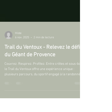
Hilde
6 nov. 2025
2 min de lecture
Trail du Ventoux - Relevez le défi
du Géant de Provence
Couvrez. Respirez. Profitez. Entre crêtes et sous-bois,
le Trail du Ventoux offre une expérience unique :
plusieurs parcours, du sportif engagé à la randonnée
plaisir. Et à seulement quelques minutes de la ligne de
départ, La Sidoine vous accueille dans un cadre calme
et contemporain, idéal pour la récupération. Les
courses au programme : Ultra – 75 km (+3 900 m) L