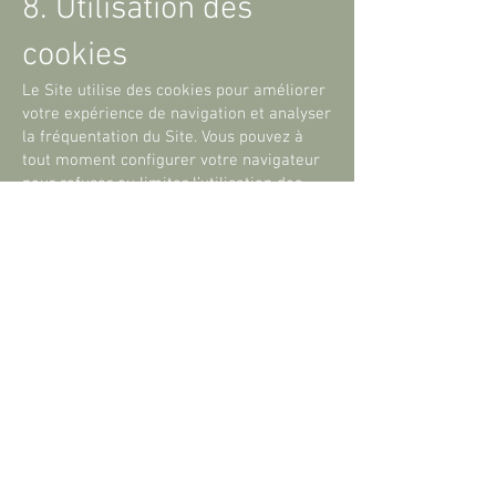
8. Utilisation des
cookies
Le Site utilise des cookies pour améliorer
votre expérience de navigation et analyser
la fréquentation du Site. Vous pouvez à
tout moment configurer votre navigateur
pour refuser ou limiter l’utilisation des
cookies.
Pour plus d’informations sur l’utilisation
des cookies, veuillez consulter notre
[Politique des Cookies] (lien vers la
politique des cookies si applicable).
9. Modification de la
politique de
confidentialité
Nous nous réservons le droit de modifier
la présente politique de confidentialité à