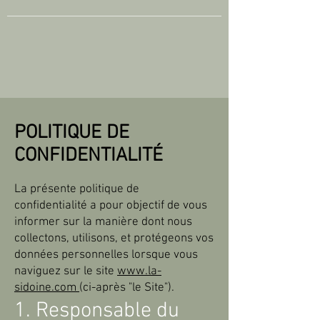
POLITIQUE DE
CONFIDENTIALITÉ
La présente politique de
confidentialité a pour objectif de vous
informer sur la manière dont nous
collectons, utilisons, et protégeons vos
données personnelles lorsque vous
naviguez sur le site
www.la-
sidoine.com
(ci-après "le Site").
1. Responsable du