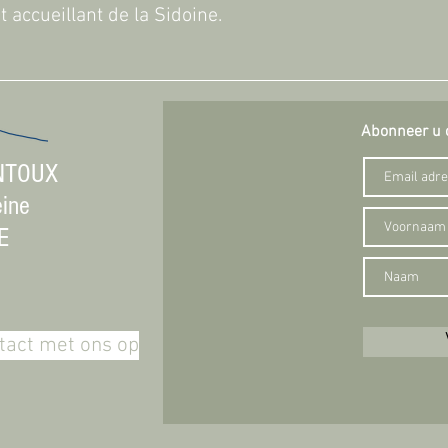
t accueillant de la Sidoine.
Abonneer u 
NTOUX
eine
E
act met ons op