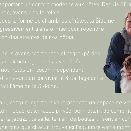
 apportant un confort moderne aux hôtes. Depuis 10 a
lde, avons pris le relais.
sous la forme de chambres d’hôtes, la Sidoine
ogressivement transformée pour répondre
tion des attentes de nos hôtes.
 nous avons réaménagé et regroupé des
 en 4 hébergements, avec l'idée
 à nos hôtes un "cocon indépendant",
re l'esprit de convivialité & partage qui a
fait l’âme de la Sidoine.
hui, chaque logement vous propose un espace de vie pr
 coin repas, et terrasse privée, permettant de combine
e, le jacuzzi, la salle, terrain de boules, ... sont en 
haitons que chacun trouve ici l’équilibre entre intimi