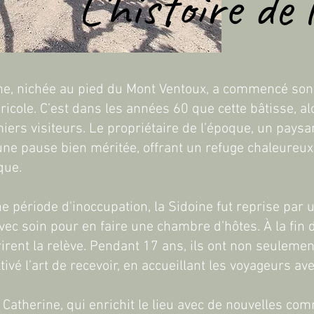
L'histoire de 
ine, nichée au pied du Mont Ventoux, a commencé so
ricole. C’est dans les années 60 que cette bâtisse, a
ers visiteurs. Le propriétaire de l’époque, un paysan,
une pause bien méritée, offrant un refuge chaleureu
que.
e période d'inoccupation, la Sidoine fut reprise par 
vec soin pour en faire une chambre d’hôtes. À la fin 
rirent la relève. Pendant 17 ans, ils ont non seulemen
tivé l’art de recevoir, en accueillant les voyageurs av
t Catherine, qui enrichit le lieu avec de nouvelles co