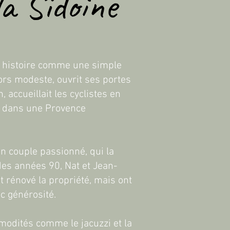
la Sidoine
n histoire comme une simple
lors modeste, ouvrit ses portes
 accueillait les cyclistes en
x dans une Provence
un couple passionné, qui la
des années 90, Nat et Jean-
t rénové la propriété, mais ont
ec générosité.
mmodités comme le jacuzzi et la