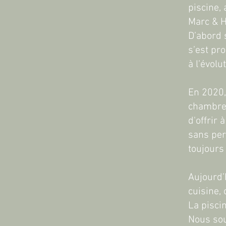
piscine,
Marc & Hi
D’abord 
s’est pr
à l’évolu
En 2020,
chambres
d'offrir
sans perd
toujours 
Aujourd’
cuisine,
La piscin
Nous sou