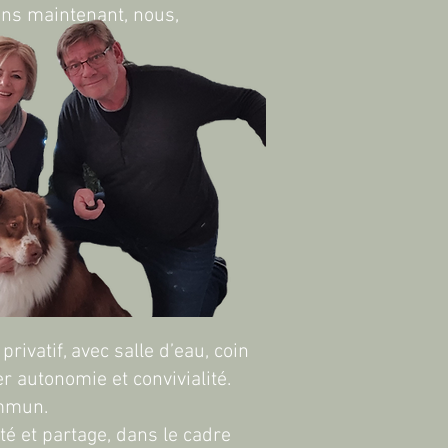
ns maintenant, nous, ​
ivatif, avec salle d’eau, coin
r autonomie et convivialité.
commun.
té et partage, dans le cadre