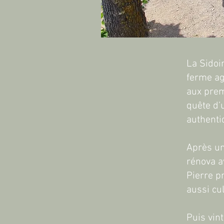
​La Sido
ferme ag
aux premi
quête d’
authenti
Après un
rénova a
Pierre p
aussi cul
Puis vin