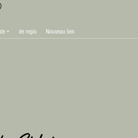
de +
de regio
Nouveau lien