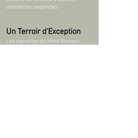
comme les néophytes.
Un Terroir d’Exception
Les vignobles du Mont Ventoux
bénéficient d’un microclimat unique,
influencé à la fois par la montagne
et la Méditerranée. Cette
combinaison idéale, alliée à la
diversité des sols (argilo-calcaires,
grès, marnes), permet aux vignerons
de produire des vins de grande
qualité, à la fois complexes et
élégants. Les vignes, souvent
cultivées en terrasse, sont le reflet
d’un savoir-faire transmis de
génération en génération.