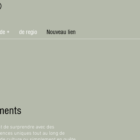
de +
de regio
Nouveau lien
ements
nt de surprendre avec des
ences uniques tout au long de
 de culture ou simplement en quête