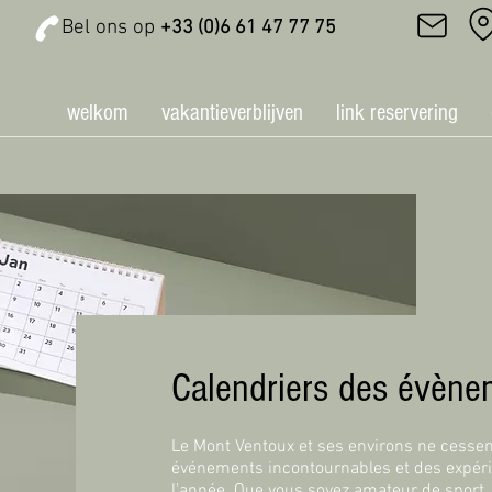
Bel ons op
+33 (0)6 61 47 77 75
welkom
vakantieverblijven
link reservering
Calendriers des évèn
Le Mont Ventoux et ses environs ne cesse
événements incontournables et des expéri
l'année. Que vous soyez amateur de sport,