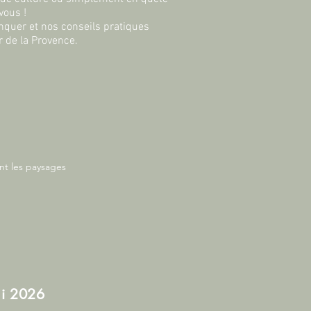
vous !
quer et nos conseils pratiques
r de la Provence.
nt les paysages 
e pour 1 seule nuit.
ai 2026