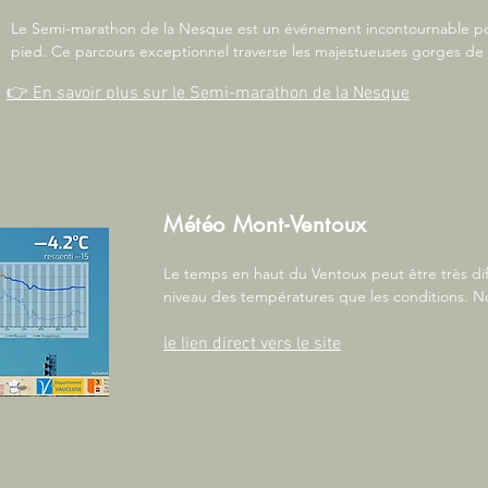
Le Semi-marathon de la Nesque est un événement incontournable pou
pied. Ce parcours exceptionnel traverse les majestueuses gorges de 
à couper le souffle entre falaises et forêts.

👉 En savoir plus sur le Semi-marathon de la Nesque
Adapté à tous les niveaux, le semi-marathon propose des distances v
profiter de cette expérience sportive dans une ambiance conviviale. 
passionné ou simple spectateur, cet événement est l’occasion de décou
région tout en participant à une fête sportive mémorable.
Météo Mont-Ventoux
Le temps en haut du Ventoux peut être très dif
niveau des températures que les conditions. 
consulter ce site avant de gripper et adapter v
pas prendre de risque.
le lien direct vers le site