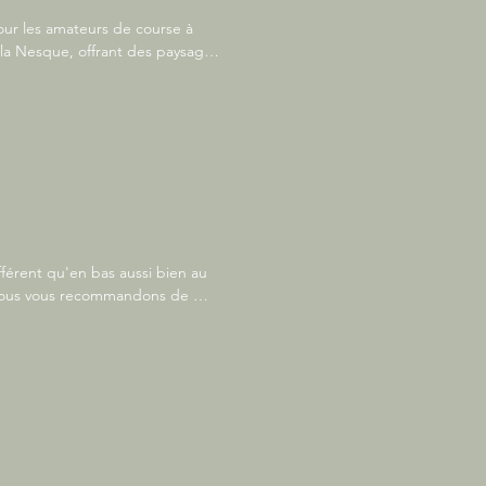
r les amateurs de course à 
la Nesque, offrant des paysages 
ariées, permettant à chacun de 
Que vous soyez coureur 
vrir la beauté naturelle de la 
férent qu'en bas aussi bien au 
Nous vous recommandons de 
otre planning en fonction pour ne 