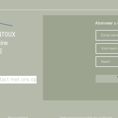
Abonneer u 
NTOUX
eine
E
act met ons op