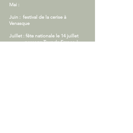
Mai :
Juin : festival de la cerise à
Venasque
Juillet : fête nationale le 14 juillet
passage Tour de France à
Bédoin le 22 juillet
Août :
fête de la lavende à Sault
Septembre :
Octobre :
Novembre à Mars :