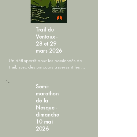
Trail du
Ventoux -
28 et 29
mars 2026
Un défi sportif pour les passionnés de 
trail, avec des parcours traversant les 
paysages majestueux du Mont Ventoux.

Si vous souhaitez loger à la Sidoine 
Semi-
contactez-nous pour réserver même pour 
1 seule nuit.
marathon
de la
Nesque -
dimanche
10 mai
2026