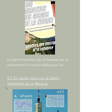
Le Semi-marathon de la Nesque est un 
événement incontournable pour les 
amateurs de course à pied. Ce parcours 
exceptionnel traverse les majestueuses 
👉 En savoir plus sur le Semi-
gorges de la Nesque, offrant des 
marathon de la Nesque
paysages à couper le souffle entre 
falaises et forêts.

Adapté à tous les niveaux, le semi-
marathon propose des distances variées, 
permettant à chacun de profiter de cette 