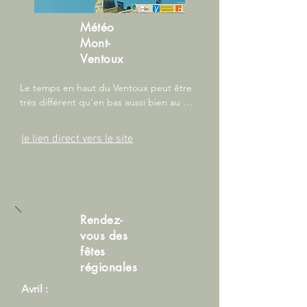
expérience sportive dans une ambiance 
conviviale. Que vous soyez coureur 
Météo
passionné ou simple spectateur, cet 
Mont-
événement est l’occasion de découvrir la 
beauté naturelle de la région tout en 
Ventoux
participant à une fête sportive 
mémorable.
Le temps en haut du Ventoux peut être 
très différent qu'en bas aussi bien au 
niveau des températures que les 
conditions. Nous vous recommandons de 
le lien direct vers le site
consulter ce site avant de gripper et 
adapter votre planning en fonction pour 
ne pas prendre de risque.
Rendez-
vous des
fêtes
régionales
Avril :